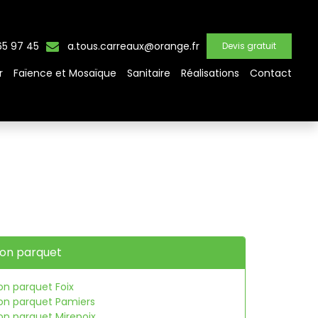
65 97 45
a.tous.carreaux@orange.fr
Devis gratuit
r
Faïence et Mosaïque
Sanitaire
Réalisations
Contact
ion parquet
on parquet Foix
ion parquet Pamiers
on parquet Mirepoix