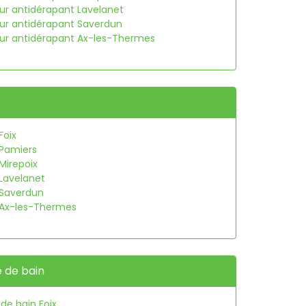
eur antidérapant Lavelanet
eur antidérapant Saverdun
eur antidérapant Ax-les-Thermes
Foix
 Pamiers
Mirepoix
Lavelanet
 Saverdun
 Ax-les-Thermes
e de bain
 de bain Foix