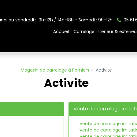
undi au vendredi : 9h-12h / 14h-18h - Samedi : 9h-12h
05 61 
Accueil
Carrelage intérieur & extérieu
Magasin de carrelage à Pamiers
Activite
Activite
Vente de carrelage imitat
Vente de carrelage imitati
Vente de carrelage imitat
Vente de carrelage imitati